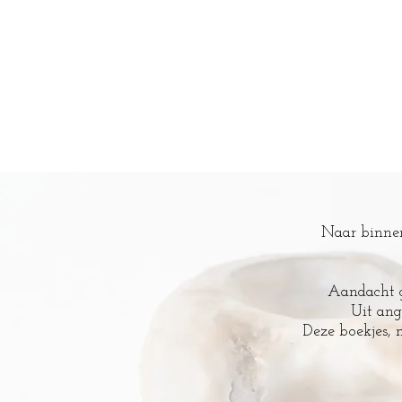
Naar binnen
Aandacht g
Uit ang
Deze boekjes, 