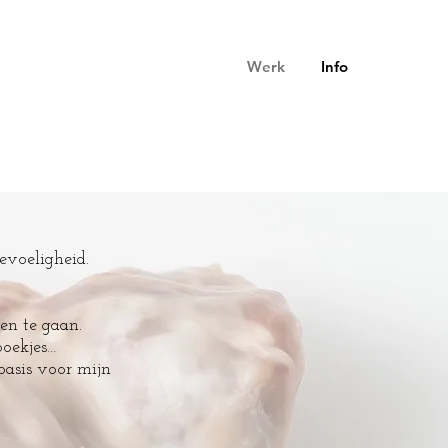
Werk
Info
evoeligheid.
en te gaan.
boekjes…
basis voor mijn