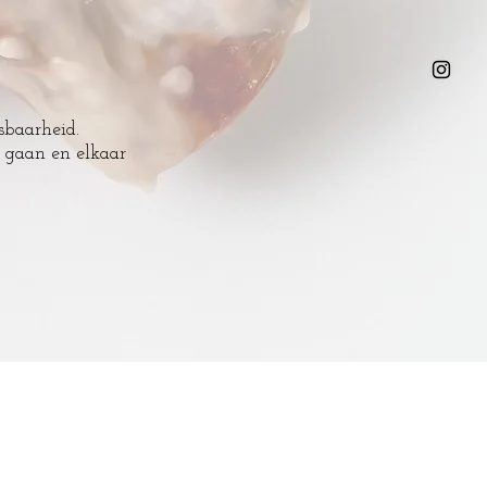
sbaarheid.
g gaan en elkaar