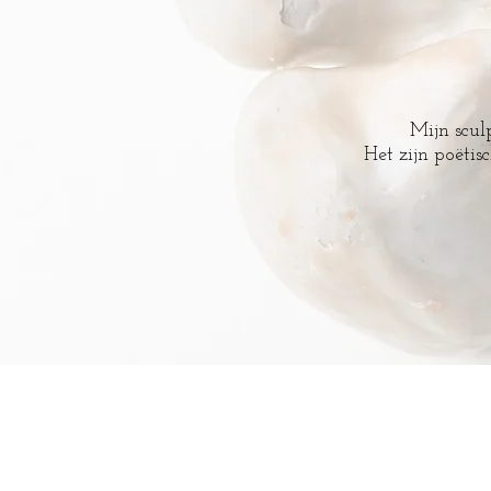
Mijn scul
Het zijn poëtis